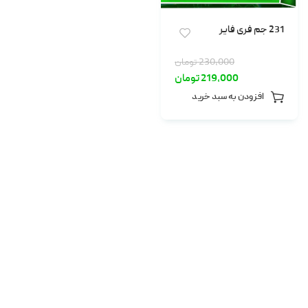
231 جم فری فایر
230,000
تومان
219,000
تومان
افزودن به سبد خرید