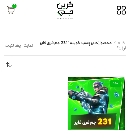
0
خانه
محصولات برچسب خورده “231 جم فری فایر
نمایش یک نتیجه
ارزان”
-5%