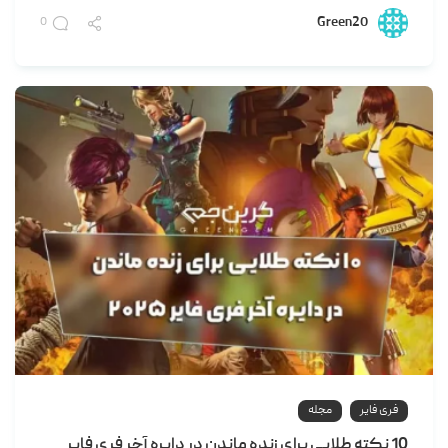
Green20
0
فری فایر
مجله
10 نکته طلایی برای زنده ماندن در دایره آخر فری فایر