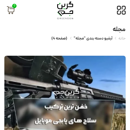
0
مجله
خانه
آرشیو دسته بندی "مجله"
(
صفحه 4
)