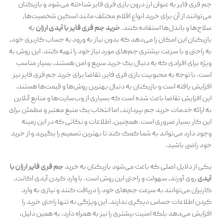
جم فری فایر به عنوان ارز درون بازی فری فایر شناخته می‌شود و بازیکنان
می‌توانند از آن برای خرید انواع اقلام مختلف مانند اسکین شخصیت‌ها،
سلاح‌ها و باندل‌ها استفاده کنند.
خرید جم فری فایر با آیدی ارزان
به
بازیکنان این امکان را می‌دهد که بدون نیاز به ورود به حساب کاربری خود،
به راحتی و با سرعت بیشتری جم‌های مورد نیاز خود را تهیه کنند. این روش به
ویژه برای افرادی که به دنبال یک خرید سریع و امن هستند، بسیار مناسب
است. با توجه به محبوبیت بازی فری فایر، تقاضا برای خرید جم فری فایر نیز
افزایش یافته است و بازیکنان به دنبال بهترین روش‌ها و قیمت‌ها هستند.
این افزایش تقاضا باعث شده است که بسیاری از وب‌سایت‌ها و منابع آنلاین
به ارائه خدمات خرید جم بپردازند، اما انتخاب یک منبع معتبر و مطمئن برای
این کار بسیار ضروری است. همچنین، اطلاعات و نکاتی که در این زمینه
وجود دارد می‌تواند به شما کمک کند تا بهترین تصمیم را بگیرید و از خرید
خود راضی باشید.
یکی از دلایل اصلی که باعث می‌شود بازیکنان به خرید
جم فری فایر ارزان با
آیدی
روی آورند، سهولت و راحتی این روش است. با وارد کردن آیدی اکانت،
کاربران می‌توانند به سرعت جم‌های خود را دریافت کنند و نیازی به وارد
کردن اطلاعات حساس دیگری ندارند. این ویژگی نه تنها راحتی خرید را
افزایش می‌دهد بلکه امنیت بیشتری را نیز به همراه دارد. به همین دلیل،