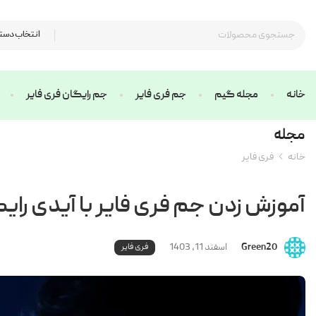
انتخاب دست
خانه
مجله گیم
جم فری فایر
جم رایگان فری فایر
مجله
خانه
فری فایر
آموزش زدن جم فری فایر با آیدی رای
Green20
اسفند 11, 1403
فری فایر