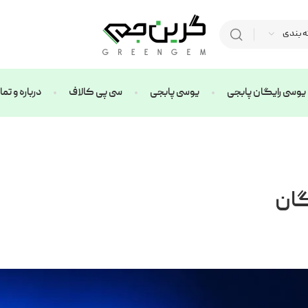
ه بندی
یوسی رایگان پابجی
یوسی پابجی
سی پی کالاف
درباره و ت
گان