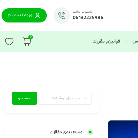
پشتیبانی سایت
ورود / ثبت نام
06132225986
0
ماس
قوانین و مقررات
جستجو
دسته بندی مقالات