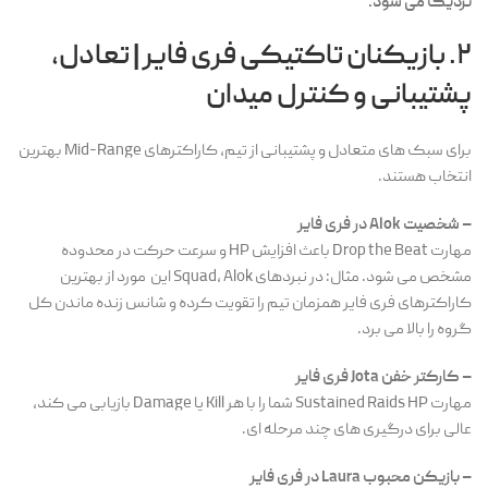
نزدیک می شود.
۲. بازیکنان تاکتیکی فری فایر | تعادل،
پشتیبانی و کنترل میدان
برای سبک های متعادل و پشتیبانی از تیم، کاراکترهای Mid-Range بهترین
انتخاب هستند.
– شخصیت Alok در فری فایر
مهارت Drop the Beat باعث افزایش HP و سرعت حرکت در محدوده
مشخص می شود. مثال: در نبردهای Squad، Alok این مورد از بهترین
کاراکترهای فری فایر همزمان تیم را تقویت کرده و شانس زنده ماندن کل
گروه را بالا می برد.
– کارکتر خفن Jota فری فایر
مهارت Sustained Raids HP شما را با هر Kill یا Damage بازیابی می کند،
عالی برای درگیری های چند مرحله ای.
– بازیکن محبوب Laura در فری فایر