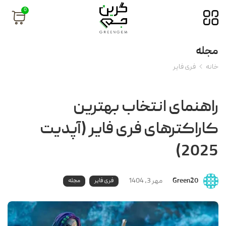
0
مجله
خانه
فری فایر
راهنمای انتخاب بهترین
کاراکترهای فری فایر (آپدیت
2025)
Green20
مهر 3, 1404
فری فایر
مجله