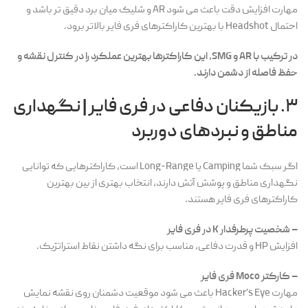
مهارت افزایش دقت باعث می شود AR و شلیک میان برد دقیق تر باشد و
احتمال Headshot با بهترین کاراکترهای فری فایر بالاتر برود.
در ترکیب با AR و SMG، این کاراکترها بهترین عملکرد را در کنترل نقشه و
حفظ فاصله از دشمن دارند.
۳. بازیکنان دفاعی در فری فایر | نگهداری
مناطق و نبردهای دوربرد
اگر سبک شما Camping یا Long-Range است، کاراکترهایی که توانایی
نگهداری مناطق و پوشش آتش دارند، انتخاب بهتری از بین بهترین
کاراکترهای فری فایر هستند.
– شخصیت پرطرفدار K در فری فایر
افزایش HP و قدرت دفاعی، مناسب برای نگه داشتن نقاط استراتژیک.
– کارکتر Moco فری فایر
مهارت Hacker’s Eye باعث می شود موقعیت دشمنان روی نقشه نمایش