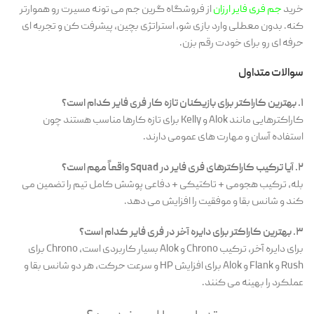
خرید
جم فری فایر ارزان
از فروشگاه گرین جم می ‌تونه مسیرت رو هموارتر
کنه. بدون معطلی وارد بازی شو، استراتژی بچین، پیشرفت کن و تجربه ‌ای
حرفه ای رو برای خودت رقم بزن.
سوالات متداول
۱. بهترین کاراکتر برای بازیکنان تازه کار فری فایر کدام است؟
کاراکترهایی مانند Alok و Kelly برای تازه کارها مناسب هستند چون
استفاده آسان و مهارت های عمومی دارند.
۲. آیا ترکیب کاراکترهای فری فایر در Squad واقعاً مهم است؟
بله، ترکیب هجومی + تاکتیکی + دفاعی پوشش کامل تیم را تضمین می
کند و شانس بقا و موفقیت را افزایش می دهد.
۳. بهترین کاراکتر برای دایره آخر در فری فایر کدام است؟
برای دایره آخر، ترکیب Chrono و Alok بسیار کاربردی است، Chrono برای
Rush و Flank و Alok برای افزایش HP و سرعت حرکت، هر دو شانس بقا و
عملکرد را بهینه می کنند.