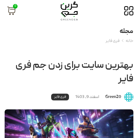
0
مجله
خانه
فری فایر
بهترین سایت برای زدن جم فری
فایر
Green20
اسفند 9, 1403
فری فایر