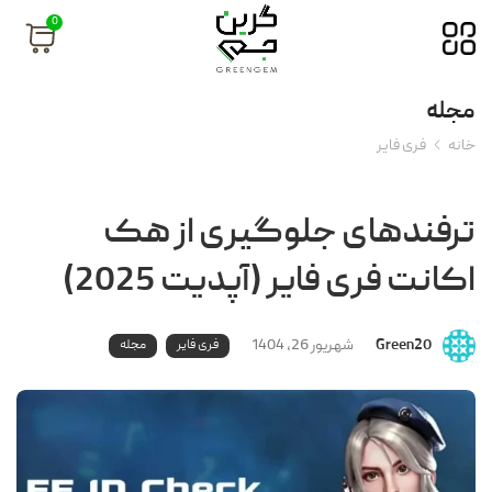
0
مجله
خانه
فری فایر
ترفندهای جلوگیری از هک
اکانت فری فایر (آپدیت 2025)
Green20
شهریور 26, 1404
فری فایر
مجله