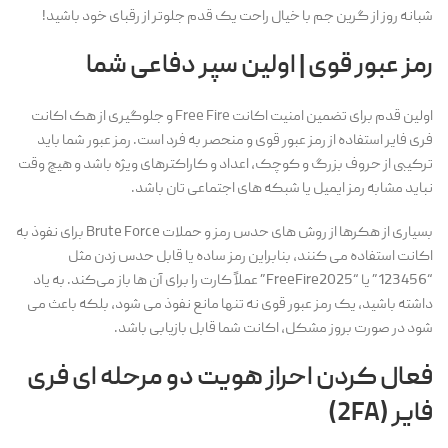
شبانه روز از گرین جم با خیال راحت یک قدم جلوتر از رقبای خود باشید!
رمز عبور قوی | اولین سپر دفاعی شما
اولین قدم برای تضمین امنیت اکانت
Free Fire
و جلوگیری از هک اکانت
فری فایر استفاده از رمز عبور قوی و منحصر به فرد است. رمز عبور شما باید
ترکیبی از حروف بزرگ و کوچک، اعداد و کاراکترهای ویژه باشد و هیچ وقت
نباید مشابه رمز ایمیل یا شبکه های اجتماعی تان باشد.
بسیاری از هکرها از روش های حدس رمز و حملات Brute Force برای نفوذ به
اکانت استفاده می کنند، بنابراین رمز ساده یا قابل حدس زدن مثل
“123456” یا “FreeFire2025” عملاً کارت را برای آن ها باز می‌کند. به یاد
داشته باشید، یک رمز عبور قوی نه تنها مانع نفوذ می شود، بلکه باعث می
شود در صورت بروز مشکل، اکانت شما قابل بازیابی باشد.
فعال کردن احراز هویت دو مرحله ای فری
فایر (2FA)