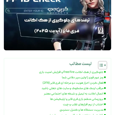
لیست مطالب
جلوگیری از هک اکانت Free Fire و افزایش امنیت بازی
رمز عبور قوی | اولین سپر دفاعی شما
فعال کردن احراز هویت دو مرحله ای فری فایر (2FA)
مراقب لینک های مشکوک و سایت های جعلی باشید
اتصال اکانت به ایمیل و شبکه های اجتماعی معتبر
بروزرسانی منظم بازی فری فایر و اپلیکیشن ها
اجتناب از نرم افزارهای تقلب و چیت
مدیریت دستگاه ها و کنترل دسترسی