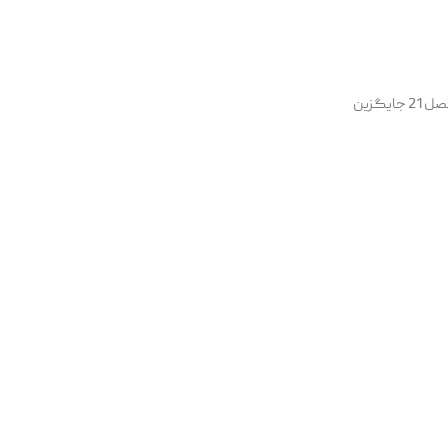
به پایان می‌رسد. پس از این تاریخ، فصل 21 جایگزین