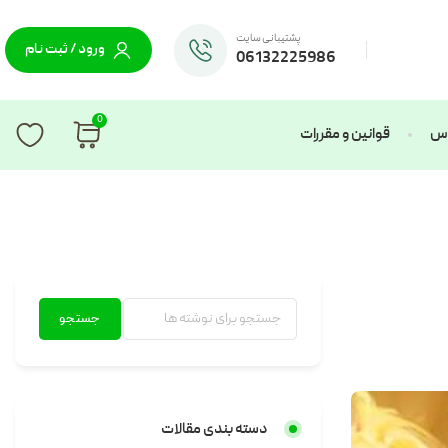
پشتیبانی سایت
ورود / ثبت نام
06132225986
0
ماس
قوانین و مقررات
جستجو
دسته بندی مقالات