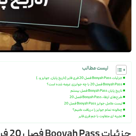
لیست مطالب
جزئیات Booyah Pass فصل 20 فری فایر (تاریخ پایان، جوایز و..)
Booyah Pass فصل 20 با چه جوایزی عرضه شده است؟
تاریخ پایان Booyah Pass فصل بیستم
طرح‌های ارتقاء Booyah Pass فصل 20
لیست کامل جوایز Booyah Pass فصل 20
چگونه تمام جوایز را دریافت کنیم؟
تجربه‌ ای متفاوت با جم فری فایر
جزئیات Booyah Pass فصل 20 فری فایر (تاریخ پایان، جوایز و..)