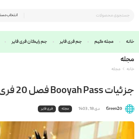
انتخاب دست
خانه
مجله گیم
جم فری فایر
جم رایگان فری فایر
مجله
خانه
مجله
جزئیات Booyah Pass فصل 20 فری فایر (تاریخ پایان، جوایز و..)
Green20
دی 18, 1403
مجله
فری فایر