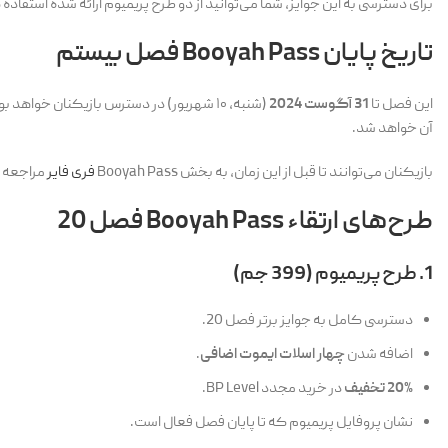
برای دسترسی به این جوایز، شما می‌توانید از دو طرح پریمیوم ارائه شده استفاده
تاریخ پایان Booyah Pass فصل بیستم
این فصل تا
31 آگوست 2024
(شنبه، ۱۰ شهریور) در دسترس بازیکنان خواهد بود و ساعت
آن خواهد شد.
بازیکنان می‌توانند تا قبل از این زمان، به بخش Booyah Pass
فری فایر
مراجعه ک
طرح‌های ارتقاء Booyah Pass فصل 20
1. طرح پریمیوم (399 جم)
دسترسی کامل به جوایز برتر فصل 20.
اضافه شدن
چهار اسلات ایموت اضافی
.
20% تخفیف
در خرید مجدد BP Level.
نشان پروفایل پریمیوم که تا پایان فصل فعال است.