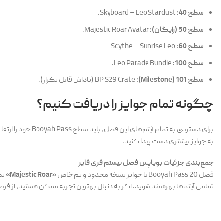
سطح 40:
Skyboard – Leo Stardust.
سطح 50 (رایگان):
Majestic Roar Avatar.
سطح 60:
Scythe – Sunrise Leo.
سطح 100:
Leo Parade Bundle.
سطح 101 (Milestone):
BP S29 Crate (پاداش قابل تکرار).
چگونه تمام جوایز را دریافت کنیم؟
برای دسترسی به تمام آیتم‌های این فصل، باید سطح Booyah Pass خود را ارتقا دهید. با تکمیل ماموریت‌های هفتگی و جمع‌آوری
به جوایز بیشتری دست پیدا کنید.
جمع‌بندی جزئیات بویاپس فصل بیستم فری فایر
فصل 20 Booyah Pass با جوایز نسخه محدود و تم خاص
«Majestic Roar»
یک 
تمامی آیتم‌ها بهره‌مند شوید. اگر به دنبال بهترین تجربه ممکن هستید، از فرص