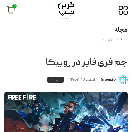
0
مجله
خانه
فری فایر
جم فری فایر در روبیکا
Green20
اسفند 19, 1403
فری فایر