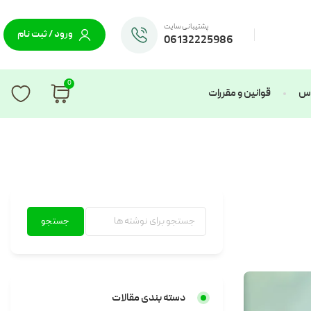
پشتیبانی سایت
ورود / ثبت نام
06132225986
0
ماس
قوانین و مقررات
جستجو
دسته بندی مقالات