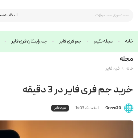
انتخاب دست
خانه
مجله گیم
جم فری فایر
جم رایگان فری فایر
مجله
خانه
فری فایر
خرید جم فری فایر در 3 دقیقه
Green20
اسفند 4, 1403
فری فایر