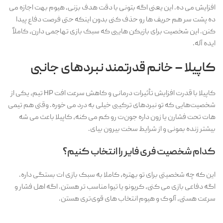
افزایش می ده. این یعنی اگه بتونی با دقت هدف بزنی، هیوم بهت اجازه می
ده پشت سر هم حریف ها رو حذف کنی بدون اینکه حتی فرصت دفاع پیدا
کنن. این شخصیت برای بازیکن هاییی که سبک بازی تهاجمی دارن، کاملاً
ایده آله.
کاپیلا – خانم قدرتمند نبردهای جانبی
کاپیلا با قدرت افزایش تأثیرات درمانی و کاهش سرعت افت HP تیم، یکی از
شخصیت‌هایی‌ که تو نبردهای ترکیبی خیلی به درد می خوره. وقتی هم تیمی
هات تحت فشارن یا زون داره جون‌ت رو کم می کنه، کاپیلا باعث می شه
بیشتر زنده بمونی و از شرایط سخت بیرون بیای.
کدام شخصیت فری فایر را انتخاب کنیم؟
این که چه شخصیتی برای تو بهتره، کاملا به سبک بازی ات بستگی داره.
اگه دفاعی بازی می کنی، کریونو یا تیوا مناسب تر هستن. اگه اهل فشار و
سرعت هستی، آلوک و هیوم انتخاب های قوی‌تری هستن.