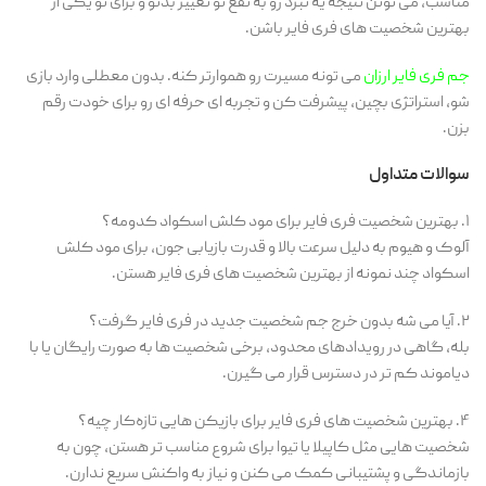
مناسب، می تونن نتیجه یه نبرد رو به نفع تو تغییر بدنو و برای تو یکی از
بهترین شخصیت های فری فایر باشن.
جم فری فایر ارزان
می ‌تونه مسیرت رو هموارتر کنه. بدون معطلی وارد بازی
شو، استراتژی بچین، پیشرفت کن و تجربه ‌ای حرفه ای رو برای خودت رقم
بزن.
سوالات متداول
۱. بهترین شخصیت فری فایر برای مود کلش اسکواد کدومه؟
آلوک و هیوم به دلیل سرعت بالا و قدرت بازیابی جون، برای مود کلش
اسکواد چند نمونه از بهترین شخصیت های فری فایر هستن.
۲. آیا می شه بدون خرج جم شخصیت جدید در فری فایر گرفت؟
بله، گاهی در رویدادهای محدود، برخی شخصیت ها به صورت رایگان یا با
دیاموند کم تر در دسترس قرار می گیرن.
۴. بهترین شخصیت های فری فایر برای بازیکن هایی تازه‌کار چیه؟
شخصیت هایی مثل کاپیلا یا تیوا برای شروع مناسب تر هستن، چون به
بازماندگی و پشتیبانی کمک می کنن و نیاز به واکنش سریع ندارن.