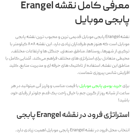
معرفی کامل نقشه Erangel
پابجی موبایل
نقشه Erangel پابجی موبایل قدیمی ترین و محبوب ترین نقشه پابجی
موبایل است که هنوز هم طرفداران زیادی دارد. این نقشه ۸×۸ کیلومتر با
ترکیبی از شهرها، روستاها، مناطق صنعتی، جنگل ها و ارتفاعات مختلف،
محیطی متعادل برای استراتژی های مختلف فراهم می‌کند. آشنایی کامل با
مناطق این نقشه، استفاده از تاکتیک های حرفه ای و مدیریت منابع، کلید
افزایش شانس پیروزی شماست.
برای
خرید یوسی پابجی موبایل
با قیمت مناسب و واریز آنی میتوانید در هر
ساعت از شبانه روز از گرین جم با خیال راحت یک قدم جلوتر از رقبای خود
باشید!
استراتژی فرود در نقشه Erangel پابجی
انتخاب محل فرود در نقشه Erangel پابجی موبایل اهمیت زیادی دارد.