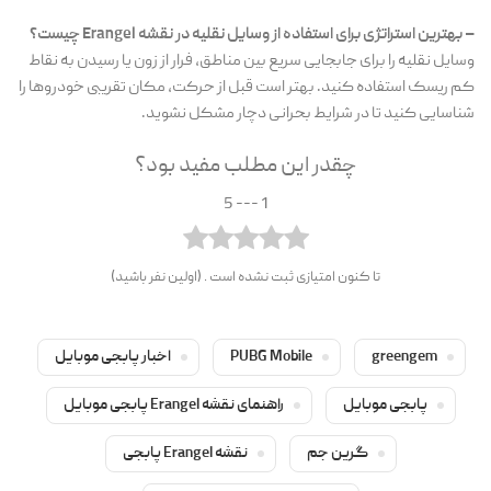
– بهترین استراتژی برای استفاده از وسایل نقلیه در نقشه Erangel چیست؟
وسایل نقلیه را برای جابجایی سریع بین مناطق، فرار از زون یا رسیدن به نقاط
کم ریسک استفاده کنید. بهتر است قبل از حرکت، مکان تقریبی خودروها را
شناسایی کنید تا در شرایط بحرانی دچار مشکل نشوید.
چقدر این مطلب مفید بود؟
1 --- 5
تا کنون امتیازی ثبت نشده است . (اولین نفر باشید)
greengem
PUBG Mobile
اخبار پابجی موبایل
پابجی موبایل
راهنمای نقشه Erangel پابجی موبایل
گرین جم
نقشه Erangel پابجی