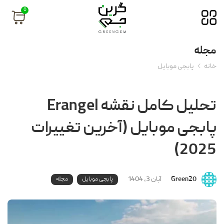
0
مجله
خانه
پابجی موبایل
تحلیل کامل نقشه Erangel
پابجی موبایل (آخرین تغییرات
2025)
Green20
آبان 3, 1404
پابجی موبایل
مجله