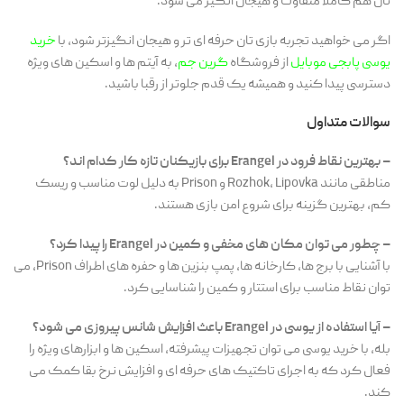
تان هم کاملاً متفاوت و هیجان انگیز می شود.
اگر می خواهید تجربه بازی تان حرفه ای تر و هیجان انگیزتر شود، با
خرید
یوسی پابجی موبایل
از فروشگاه
گرین جم
، به آیتم ها و اسکین های ویژه
دسترسی پیدا کنید و همیشه یک قدم جلوتر از رقبا باشید.
سوالات متداول
– بهترین نقاط فرود در Erangel برای بازیکنان تازه کار کدام اند؟
مناطقی مانند Rozhok، Lipovka و Prison به دلیل لوت مناسب و ریسک
کم، بهترین گزینه برای شروع امن بازی هستند.
– چطور می توان مکان های مخفی و کمین در Erangel را پیدا کرد؟
با آشنایی با برج ها، کارخانه ها، پمپ بنزین ها و حفره های اطراف Prison، می
توان نقاط مناسب برای استتار و کمین را شناسایی کرد.
– آیا استفاده از یوسی در Erangel باعث افزایش شانس پیروزی می شود؟
بله، با خرید یوسی می توان تجهیزات پیشرفته، اسکین ها و ابزارهای ویژه را
فعال کرد که به اجرای تاکتیک های حرفه ای و افزایش نرخ بقا کمک می
کند.