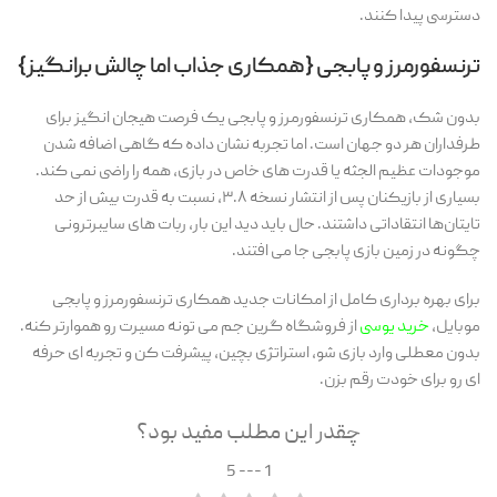
دسترسی پیدا کنند.
ترنسفورمرز و پابجی {همکاری جذاب اما چالش برانگیز}
بدون شک، همکاری ترنسفورمرز و پابجی یک فرصت هیجان انگیز برای
طرفداران هر دو جهان است. اما تجربه نشان داده که گاهی اضافه شدن
موجودات عظیم الجثه یا قدرت های خاص در بازی، همه را راضی نمی کند.
بسیاری از بازیکنان پس از انتشار نسخه ۳.۸، نسبت به قدرت بیش از حد
تایتان‌ها انتقاداتی داشتند. حال باید دید این بار، ربات های سایبرترونی
چگونه در زمین بازی پابجی جا می افتند.
برای بهره برداری کامل از امکانات جدید همکاری ترنسفورمرز و پابجی
موبایل،
خرید یوسی
از فروشگاه گرین جم می ‌تونه مسیرت رو هموارتر کنه.
بدون معطلی وارد بازی شو، استراتژی بچین، پیشرفت کن و تجربه ‌ای حرفه
ای رو برای خودت رقم بزن.
چقدر این مطلب مفید بود؟
1 --- 5