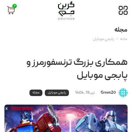
0
مجله
خانه
پابجی موبایل
همکاری بزرگ ترنسفورمرز و
پابجی موبایل
Green20
تیر 19, 1404
پابجی موبایل
مجله