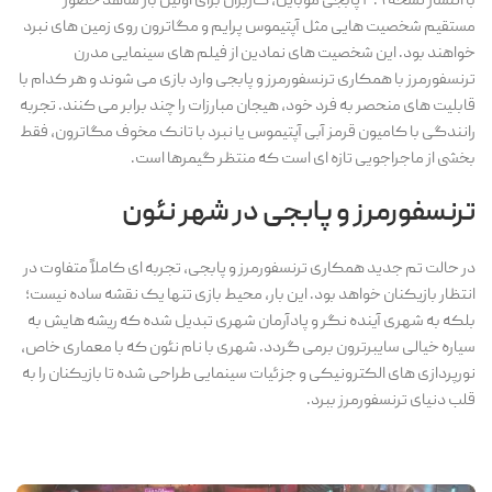
با انتشار نسخه ۳.۹ پابجی موبایل، کاربران برای اولین بار شاهد حضور
مستقیم شخصیت هایی مثل آپتیموس پرایم و مگاترون روی زمین های نبرد
خواهند بود. این شخصیت های نمادین از فیلم های سینمایی مدرن
ترنسفورمرز با همکاری ترنسفورمرز و پابجی وارد بازی می شوند و هر کدام با
قابلیت های منحصر به فرد خود، هیجان مبارزات را چند برابر می کنند. تجربه
رانندگی با کامیون قرمز آبی آپتیموس یا نبرد با تانک مخوف مگاترون، فقط
بخشی از ماجراجویی تازه ای است که منتظر گیمرها است.
ترنسفورمرز و پابجی در شهر نئون
در حالت تم جدید همکاری ترنسفورمرز و پابجی، تجربه ای کاملاً متفاوت در
انتظار بازیکنان خواهد بود. این بار، محیط بازی تنها یک نقشه ساده نیست؛
بلکه به شهری آینده نگر و پادآرمان شهری تبدیل شده که ریشه هایش به
سیاره خیالی سایبرترون برمی گردد. شهری با نام نئون که با معماری خاص،
نورپردازی های الکترونیکی و جزئیات سینمایی طراحی شده تا بازیکنان را به
قلب دنیای ترنسفورمرز ببرد.