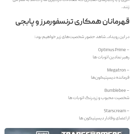
انرژی زا یا رگبارهای انفجاری که معادلات درگیری ها را کاملاً به هم می
زنند.
قهرمانان همکاری ترنسفورمرز و پابجی
در این رویداد، شاهد حضور شخصیت‌های زیر خواهیم بود:
– Optimus Prime
رهبر نمادین اتوبات ها
– Megatron
فرمانده دیسپتیکون‌ها
– Bumblebee
شخصیت محبوب و زردرنگ اتوبات ها
– Starscream
از اعضای وفادار دیسپتیکون ها