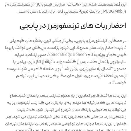
این فضا هماهنگ شده. این حالت تم، مرز بین فیلم و بازی را کمرنگ کرده و
PUBG Mobile را به یک تجربه سینماییِ قابل بازی تبدیل کرده است.
احضار ربات های ترنسفورمرز در پابجی
در همکاری ترنسفورمرز و پابجی، یکی از جذاب ترین بخش های گیم پلی،
قابلیت احضار ربات های معروف این فرنچایز است. بازیکنان می توانند با پیدا
کردن گجتی ویژه به نام
Space Bridge Beacon
، مسیر ارتباط با سیاره
سایبرترون را فعال کنند. پس از گذشت چند دقیقه از آغاز بازی، پیامی با
مضمون “اتصال به سایبرترون برقرار شد” روی صفحه ظاهر می شود؛ درست
از همین لحظه، فرصت ورود غول های مکانیکی به میدان نبرد فراهم
خواهد شد.
این ربات ها فقط ظاهر نمادین را به همراه ندارند، بلکه با همان قدرت‌ها و
قابلیت هایی که در فیلم ها دیده ایم پا به بازی می گذارند. آپتیموس پرایم
می تواند به کامیونی با رنگ بندی قرمز و آبی تبدیل شود که قابلیت
رانندگی دارد، در حالی که مگاترون به تانکی قدرتمند تبدیل می شود. هر
کدام از این ربات ها مهارت‌های تهاجمی منحصر به فردی دارند؛ مثل تبرهای