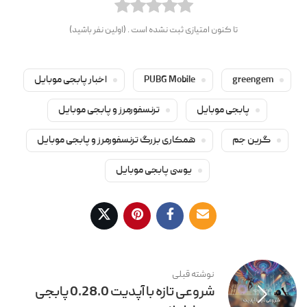
تا کنون امتیازی ثبت نشده است . (اولین نفر باشید)
greengem
PUBG Mobile
اخبار پابجی موبایل
پابجی موبایل
ترنسفورمرز و پابجی موبایل
گرین جم
همکاری بزرگ ترنسفورمرز و پابجی موبایل
یوسی پابجی موبایل
نوشته قبلی
شروعی تازه با آپدیت 0.28.0 پابجی