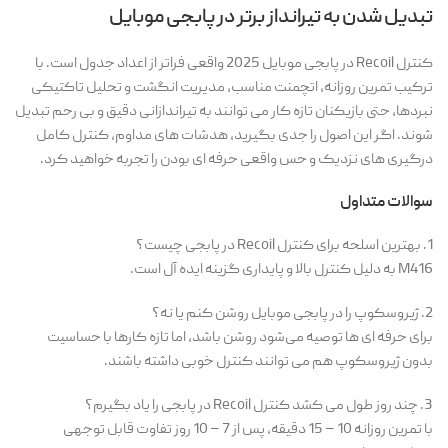
تبدیل شدن به تیرانداز برتر در پابجی موبایل
کنترل Recoil در پابجی موبایل 2025 واقعی فراتر از اعداد جدول است. با
ترکیب تمرین روزانه، اتچمنت مناسب، مدیریت انگشت و تحلیل تاکتیکی
نبردها، حتی بازیکنان تازه کار می توانند به تیراندازانی دقیق و بی رحم تبدیل
شوند. اگر این اصول را جدی بگیرید، هدشات های مداوم، کنترل کامل
درگیری های نزدیک و حس واقعی حرفه ای بودن را تجربه خواهید کرد.
سوالات متداول
1. بهترین اسلحه برای کنترل Recoil در پابجی چیست؟
M416 به دلیل کنترل بالا و پایداری گزینه ایده آل است.
2. ژیروسکوپ را در پابجی موبایل روشن کنم یا نه؟
برای حرفه ای ها توصیه می‌شود روشن باشد، اما تازه کارها با حساسیت
بدون ژیروسکوپ هم می توانند کنترل خوبی داشته باشند.
3. چند روز طول می کشد کنترل Recoil در پابجی را یاد بگیرم؟
با تمرین روزانه 10 – 15 دقیقه، پس از 7 – 10 روز تفاوت قابل توجهی