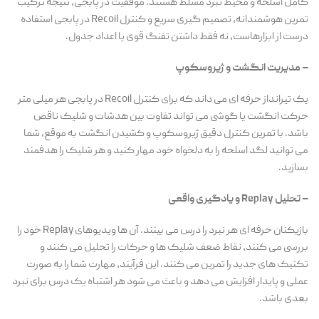
کامل اسلحه و محیط نبرد مسلط هستند. موفقیت در پابجی، نتیجه ترکیب
تمرین هوشمندانه، تصمیم گیری سریع و کنترل Recoil در پابجی استفاده
درست از ابزارهاست، نه فقط داشتن تفنگ قوی یا اعداد جدول.
– مدیریت انگشت و ژیروسکوپ
یک تیرانداز حرفه ای می داند که برای کنترل Recoil در پابجی هر میلی متر
حرکت انگشت یا گوشی می تواند تفاوت بین هدشات و شلیک ناقص
باشد. با تمرین کنترل دقیق ژیروسکوپ و کشیدن انگشت به موقع، شما
می توانید لگد اسلحه را به دلخواه خود مهار کنید و هر شلیک را هدفمند
بسازید.
– تحلیل Replay و یادگیری واقعی
بازیکنان حرفه ای هر نبرد را درس می بینند. آن ها ویدیوهای Replay خود را
بررسی می کنند، نقاط ضعف شلیک ها و حرکات را تحلیل می کنند و
تکنیک های جدید را تمرین می کنند. این فرآیند، مهارت شما را به صورت
عملی و پایدار افزایش می دهد و باعث می شود هر اشتباه یک درس برای نبرد
بعدی باشد.