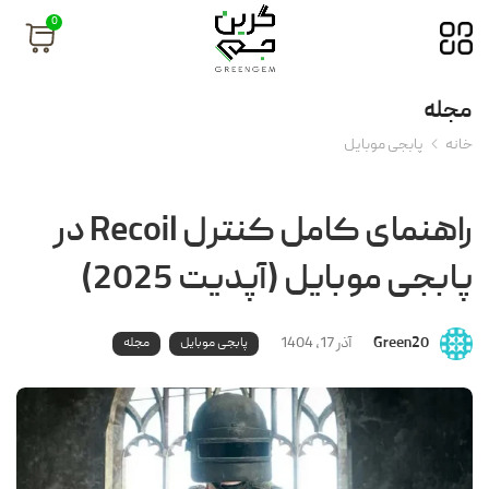
0
مجله
خانه
پابجی موبایل
راهنمای کامل کنترل Recoil در
پابجی موبایل (آپدیت 2025)
Green20
آذر 17, 1404
پابجی موبایل
مجله