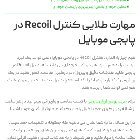
اشتباهات بازیکنان پابجی موبایل {راهکارهای عملی}
تحلیل حرفه ای پابجی | رمز پیروزی بازیکنان حرفه ای
مهارت طلایی کنترل Recoil در
پابجی موبایل
هیچ چیز به انداره، کنترل Recoil در پابجی موبایل نمی تواند یک نبرد
نزدیک را به هم بریزد. هر بازیکن حرفه ای می داند که کنترل Recoil در
پابجی کلید هدشات دقیق و پیروزی در درگیری هاست. تصور کنید در یک
رویارویی 1v1 قرار دارید، اگر لگد اسلحه را کنترل نکنید، حتی بهترین تفنگ
هم نمی تواند شما را برنده کند.
برای
خرید یوسی ارزان پابجی
با قیمت مناسب و واریز آنی میتوانید در هر ساعت
از شبانه روز از گرین جم با خیال راحت یک قدم جلوتر از رقبای خود باشید!
در این مقاله، ما به شما نشان می دهیم که چگونه با تنظیمات حساسیت،
اتچمنت های حرفه ای، تکنیک های عملی و تمرین های روزانه می توانید
لگد اسلحه را مهار کنید و هر شلیک را به هدشات تبدیل کنید. فرقی ندارد