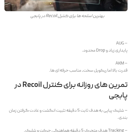
بهترین اسلحه ها برای کنترل Recoil در پابجی
– AUG
پایداری زیاد و Drop محدود.
– AKM
قدرت بالا اما ریکویل سخت، مناسب حرفه ای ها.
تمرین های روزانه برای کنترل Recoil در
پابجی
– شلیک پیاپی به هدف ثابت 5 دقیقه تثبیت انگشت و عادت گرفتن زمان
بندی.
– Tracking هدف متحرک 5 دقیقه هماهنگی حرکت و شلیک.