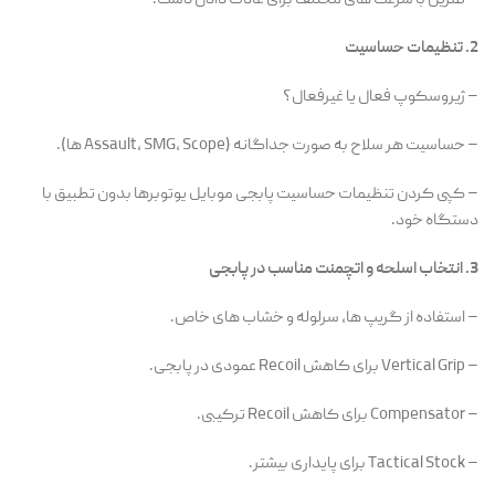
– تمرین با سرعت های مختلف برای عادت دادن دست.
2. تنظیمات حساسیت
– ژیروسکوپ فعال یا غیرفعال؟
– حساسیت هر سلاح به صورت جداگانه (Assault, SMG, Scope ها).
– کپی کردن تنظیمات حساسیت پابجی موبایل یوتوبرها بدون تطبیق با
دستگاه خود.
3. انتخاب اسلحه و اتچمنت مناسب در پابجی
– استفاده از گریپ ها، سرلوله و خشاب های خاص.
– Vertical Grip برای کاهش Recoil عمودی در پابجی.
– Compensator برای کاهش Recoil ترکیبی.
– Tactical Stock برای پایداری بیشتر.