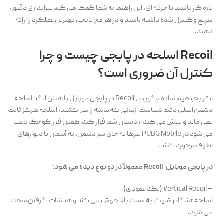
تازه کار باشید یا حرفه ای، این راهنما به شما کمک می کند تیراندازی دقیق،
سریع و کنترل شده داشته باشید و در هر مچ پابجی بهترین عملکرد را ارائه
دهید.
Recoil اسلحه در پابجی چیست و چرا
کنترل آن ضروری است؟
اگر بخواهیم ساده بگوییم، Recoil در پابجی موبایل یا همان لگد اسلحه
دشمن اصلی دقت شماست! زمانی که ماشه را می کشید، اسلحه هرگز ثابت
نمی ماند و تلاش می کند از دستان شما فرار کند. همین فرار کوچک باعث
می شود در
PUBG Mobile
تیرها به جای سر دشمن، به آسمان یا دیوارهای
اطراف برخورد کنند.
در پابجی موبایل، Recoil معمولاً در دو نوع دیده می شود:
– Vertical Recoil (لگد عمودی)
اسلحه هنگام شلیک به سمت بالا جهش می کند و هدشات گرفتن سخت
می شود.