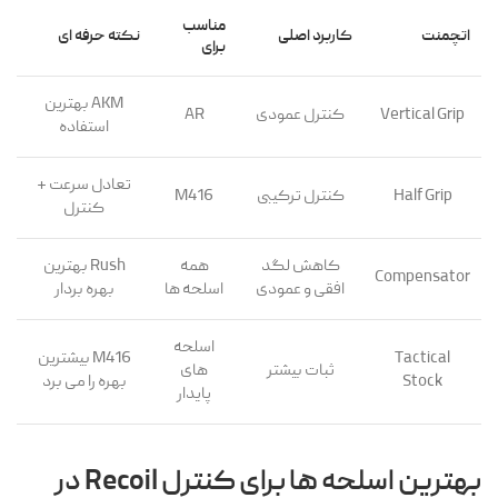
مناسب
اتچمنت
کاربرد اصلی
نکته حرفه ای
برای
AKM بهترین
Vertical Grip
کنترل عمودی
AR
استفاده
تعادل سرعت +
Half Grip
کنترل ترکیبی
M416
کنترل
کاهش لگد
همه
Rush بهترین
Compensator
افقی و عمودی
اسلحه ها
بهره بردار
اسلحه
Tactical
M416 بیشترین
ثبات بیشتر
های
Stock
بهره را می برد
پایدار
بهترین اسلحه ها برای کنترل Recoil در