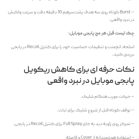
– Burst کوتاه روی سه هدف پشت‌سرهم 10 دقیقه دقت و سرعت واکنش
در نبرد واقعی.
چک لیست قبل هر مچ پابجی موبایل:
اسلحه، اتچمنت و تنظیمات حساسیت خود را برای کنترل Recoil در پابجی
بررسی کنید.
نکات حرفه ای برای کاهش ریکویل
پابجی موبایل در نبرد واقعی
– حرکت مورب هنگام شلیک.
– توقف کوتاه قبل از شروع شلیک برای ثبات.
– تمرکز روی زاویه دید به جای Full Spray برای کنترل Recoil در پابجی.
– استفاده هوشمندانه از Cover و فاصله.