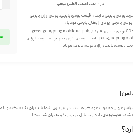
دارای نماد اعتماد الکترونیکی
رید یوسی پابجی با ایدی
,
قیمت یوسی پابجی
,
یوسی ارزان پابجی
یوسی پابجی
,
یوسی رایگان پابجی موبایل
60 یوسی پابجی
,
uc
,
pubg uc
,
pubg mobile uc
,
greengem
uc pubg mob
,
pubg
,
پابجی یوسی
,
گرین جم
,
یوسی
,
یوسی ارزان
,
بجی
,
یوسی پابجی ارزان
,
یوسی پابجی موبایل
سر جهان مجذوب خود کرده است. در این بازی، شما باید برای بقا بجنگید و با دیگر 
رخشید،
خرید یوسی
پابجی موبایل بهترین گزینه برای شماست!
رد؟