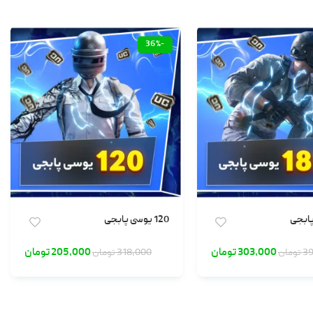
-36%
120 یوسی پابجی
303,000
تومان
205,000
تومان
39
تومان
318,000
تومان