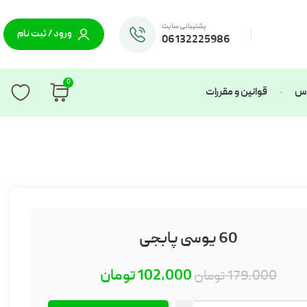
پشتیبانی سایت
ورود / ثبت نام
06132225986
0
ماس
قوانین و مقررات
60 یوسی پابجی
102,000
تومان
179,000
تومان