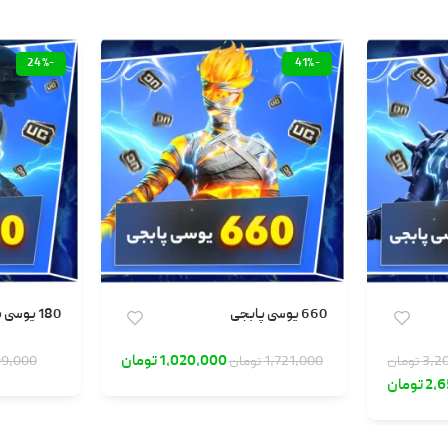
-24%
-41%
660 یوسی پابجی
180 یوسی پابجی
1,020,000
تومان
3,2
تومان
1,721,000
تومان
9,000
2,
تومان