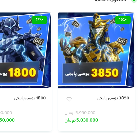
محصولات مشابه
-17%
-16%
3850 یوسی پابجی
1800 یوسی پابجی
5,990,000
تومان
00,000
5,030,000
تومان
650,000