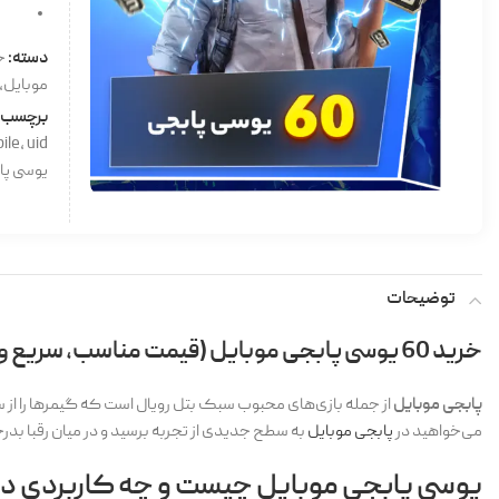
دسته:
خ
موبایل
,
برچسب:
ile
,
uid
یوسی پا
توضیحات
خرید 60 یوسی پابجی موبایل (قیمت مناسب، سریع و امن)
پابجی موبایل
از جمله بازی‌های محبوب سبک بتل رویال است که گیمرها را از سرا
می‌خواهید در
پابجی موبایل
به سطح جدیدی از تجربه برسید و در میان رقبا بد
یوسی پابجی موبایل چیست و چه کاربردی دا